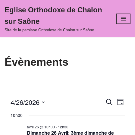
Eglise Orthodoxe de Chalon
Aller
sur Saône
au
contenu
Site de la paroisse Orthodoxe de Chalon sur Saône
Évènements
4/26/2026
Recher
Navi
Recherche
Jour
Sélectionnez
de
et
10h00
une
vues
navigat
date.
avril 26 @ 10h00
-
12h30
Évè
Dimanche 26 Avril: 3ème dimanche de