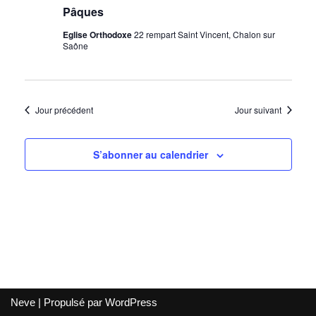
de
Pâques
vues
Eglise Orthodoxe
22 rempart Saint Vincent, Chalon sur
Saône
Évènem
Jour précédent
Jour suivant
S’abonner au calendrier
Neve
| Propulsé par
WordPress