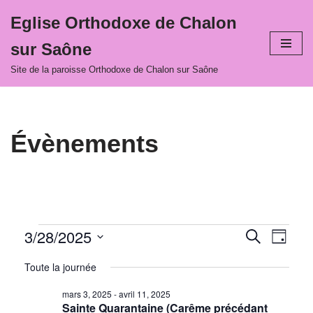
Eglise Orthodoxe de Chalon
Aller
sur Saône
au
contenu
Site de la paroisse Orthodoxe de Chalon sur Saône
Évènements
3/28/2025
Recher
Navi
Recherche
Jour
Sélectionnez
de
et
Toute la journée
une
vues
navigat
date.
mars 3, 2025
-
avril 11, 2025
Évè
Sainte Quarantaine (Carême précédant