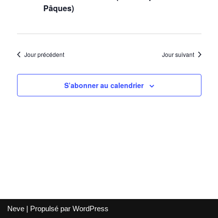
de
Pâques)
vues
Évènem
Jour précédent
Jour suivant
S’abonner au calendrier
Neve
| Propulsé par
WordPress