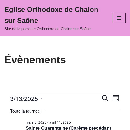
Eglise Orthodoxe de Chalon
Aller
sur Saône
au
contenu
Site de la paroisse Orthodoxe de Chalon sur Saône
Évènements
3/13/2025
Recher
Navi
Recherche
Jour
Sélectionnez
de
et
Toute la journée
une
vues
navigat
date.
mars 3, 2025
-
avril 11, 2025
Évè
Sainte Quarantaine (Carême précédant