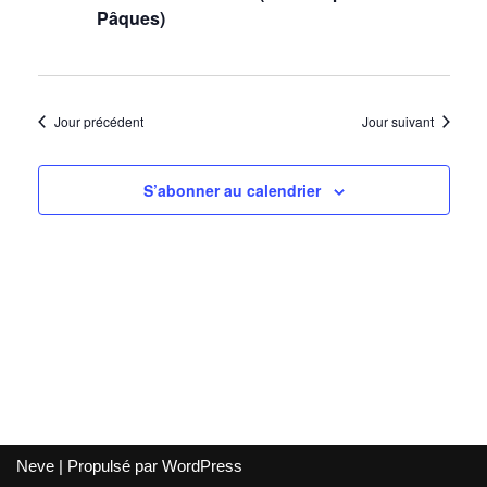
de
Pâques)
vues
Évènem
Jour précédent
Jour suivant
S’abonner au calendrier
Neve
| Propulsé par
WordPress