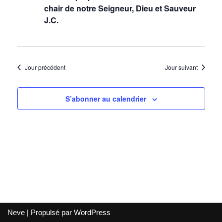
de
chair de notre Seigneur, Dieu et Sauveur
vues
J.C.
Évènem
Jour précédent
Jour suivant
S’abonner au calendrier
Neve
| Propulsé par
WordPress