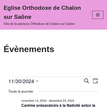
Eglise Orthodoxe de Chalon
Aller
sur Saône
au
contenu
Site de la paroisse Orthodoxe de Chalon sur Saône
Évènements
11/30/2024
Recher
Navi
Recherche
Jour
Sélectionnez
de
et
Toute la journée
une
vues
navigat
date.
novembre 14, 2024
-
décembre 24, 2024
Évè
Carême préparatoire à la Nativité selon la