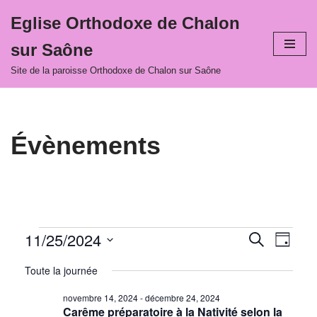
Eglise Orthodoxe de Chalon
Aller
sur Saône
au
contenu
Site de la paroisse Orthodoxe de Chalon sur Saône
Évènements
11/25/2024
Recher
Navi
Recherche
Jour
Sélectionnez
de
et
Toute la journée
une
vues
navigat
date.
novembre 14, 2024
-
décembre 24, 2024
Évè
Carême préparatoire à la Nativité selon la