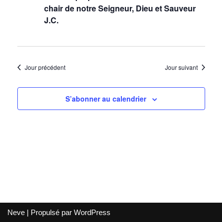
de
chair de notre Seigneur, Dieu et Sauveur
vues
J.C.
Évènem
Jour précédent
Jour suivant
S’abonner au calendrier
Neve
| Propulsé par
WordPress