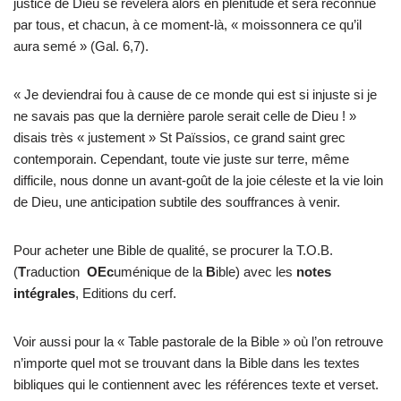
justice de Dieu se révélera alors en plénitude et sera reconnue
par tous, et chacun, à ce moment-là, « moissonnera ce qu’il
aura semé » (Gal. 6,7).
« Je deviendrai fou à cause de ce monde qui est si injuste si je
ne savais pas que la dernière parole serait celle de Dieu ! »
disais très « justement » St Païssios, ce grand saint grec
contemporain. Cependant, toute vie juste sur terre, même
difficile, nous donne un avant-goût de la joie céleste et la vie loin
de Dieu, une anticipation subtile des souffrances à venir.
Pour acheter une Bible de qualité, se procurer la T.O.B.
(
T
raduction
OEc
uménique de la
B
ible) avec les
notes
intégrales
, Editions du cerf.
Voir aussi pour la « Table pastorale de la Bible » où l’on retrouve
n’importe quel mot se trouvant dans la Bible dans les textes
bibliques qui le contiennent avec les références texte et verset.