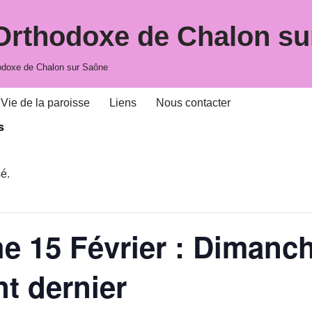
 Orthodoxe de Chalon su
hodoxe de Chalon sur Saône
Vie de la paroisse
Liens
Nous contacter
s
é.
e 15 Février : Dimanc
t dernier