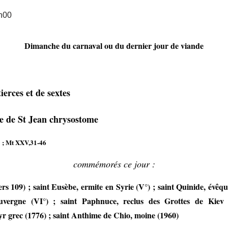
h00
Dimanche
du carnaval ou du dernier jour de viande
tierces et de sextes
ie de St Jean chrysostome
; Mt XXV,31-46
commémorés ce jour :
rs 109) ; saint Eusèbe, ermite en Syrie (V°) ; saint Quinide, évêqu
uvergne (VI°) ; saint Paphnuce, reclus des Grottes de Kiev 
r grec (1776) ; saint Anthime de Chio, moine (1960)