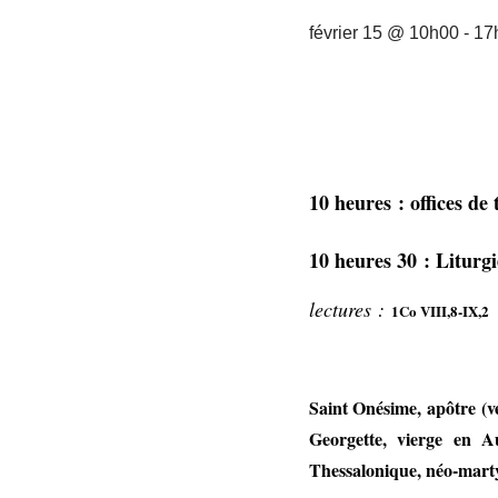
février 15 @ 10h00
-
17
10 heures : offices de 
10 heures 30 : Liturg
lectures :
1Co VIII,8-IX,2
Saint Onésime, apôtre (ve
Georgette, vierge en A
Thessalonique, néo-marty