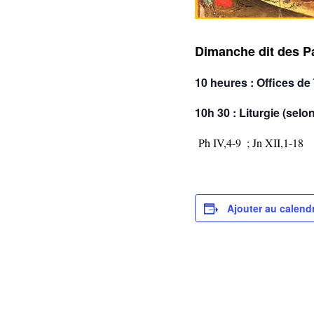
Dimanche dit des P
10 heures : Offices de
10h 30 : Liturgie (sel
Ph IV,4-9
; Jn XII,1-18
Ajouter au calendr